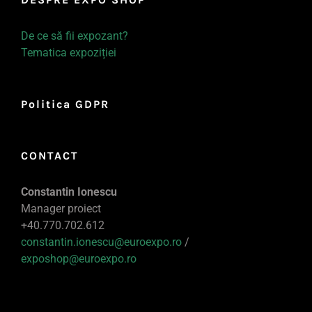
De ce să fii expozant?
Tematica expoziției
Politica GDPR
CONTACT
Constantin Ionescu
Manager proiect
+40.770.702.612
constantin.ionescu@euroexpo.ro
/
exposhop@euroexpo.ro