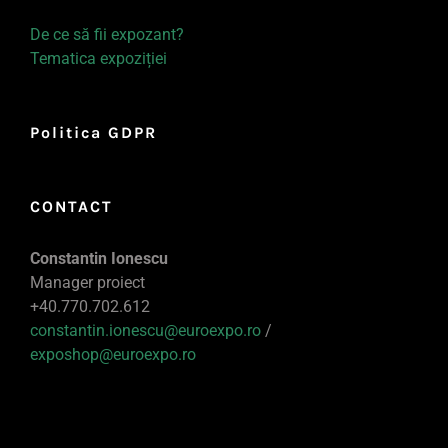
De ce să fii expozant?
Tematica expoziției
Politica GDPR
CONTACT
Constantin Ionescu
Manager proiect
+40.770.702.612
constantin.ionescu@euroexpo.ro
/
exposhop@euroexpo.ro