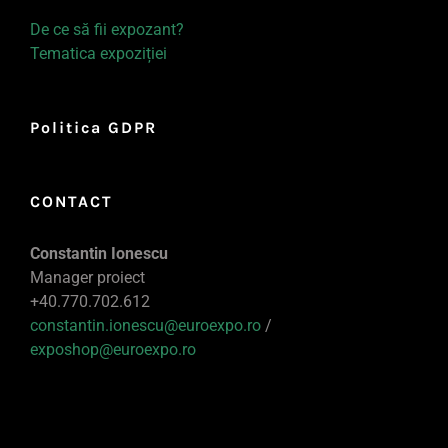
De ce să fii expozant?
Tematica expoziției
Politica GDPR
CONTACT
Constantin Ionescu
Manager proiect
+40.770.702.612
constantin.ionescu@euroexpo.ro
/
exposhop@euroexpo.ro