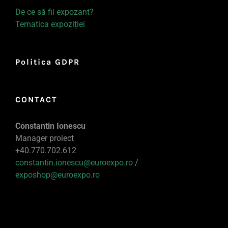
De ce să fii expozant?
Tematica expoziției
Politica GDPR
CONTACT
Constantin Ionescu
Manager proiect
+40.770.702.612
constantin.ionescu@euroexpo.ro
/
exposhop@euroexpo.ro